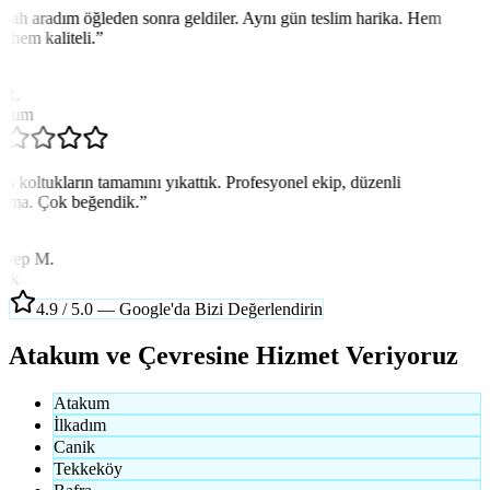
bah aradım öğleden sonra geldiler. Aynı gün teslim harika. Hem
ı hem kaliteli.
”
 R.
akum
is koltukların tamamını yıkattık. Profesyonel ekip, düzenli
ışma. Çok beğendik.
”
nep M.
ik
4.9 / 5.0 — Google'da Bizi Değerlendirin
Atakum ve Çevresine Hizmet Veriyoruz
Atakum
İlkadım
Canik
Tekkeköy