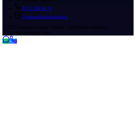
0535 396 06 70
@samsunkoltukmerkezi
© 2025 Atakum Koltuk Yıkama. Tüm hakları saklıdır. |
www.atakumkoltuk.com