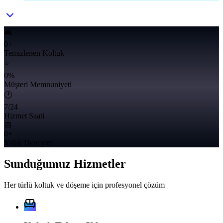
🛋️
0
+
Temizlenen Koltuk
⭐
0
%
Müşteri Memnuniyeti
🕐
7/24
Hizmet Saati
📅
0
+
Yıllık Deneyim
Sunduğumuz Hizmetler
Her türlü koltuk ve döşeme için profesyonel çözüm