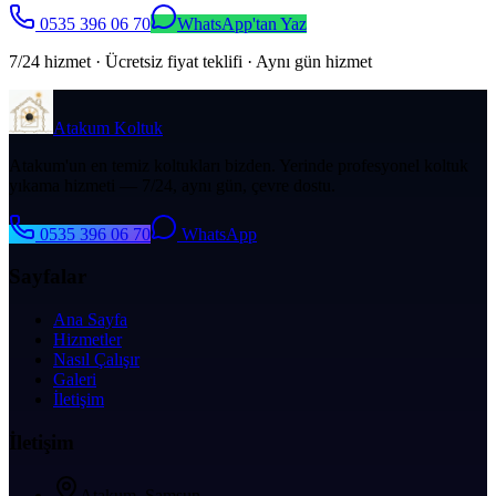
0535 396 06 70
WhatsApp'tan Yaz
7/24 hizmet · Ücretsiz fiyat teklifi · Aynı gün hizmet
Atakum Koltuk
Atakum'un en temiz koltukları bizden. Yerinde profesyonel koltuk
yıkama hizmeti — 7/24, aynı gün, çevre dostu.
0535 396 06 70
WhatsApp
Sayfalar
Ana Sayfa
Hizmetler
Nasıl Çalışır
Galeri
İletişim
İletişim
Atakum, Samsun