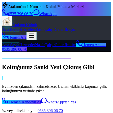
Atakum'un 1 Numaralı Koltuk Yıkama Merkezi
0535 396 06 70
WhatsApp
Atakum Koltuk
Ana Sayfa
Hizmetler
Nasıl Çalışır
Galeri
İletişim
Hemen Ara
Ana Sayfa
Hizmetler
Nasıl Çalışır
Galeri
İletişim
Hemen Ara —
0535 396 06 70
Atakum'un #1 Koltuk Yıkama Merkezi
Koltuğunuz Sanki Yeni Çıkmış Gibi
Evinizden çıkmadan, zahmetsizce. Uzman ekibimiz kapınıza gelir,
koltuğunuzu yerinde yıkar.
Hemen Randevu Al
WhatsApp'tan Yaz
📞 veya direkt arayın:
0535 396 06 70