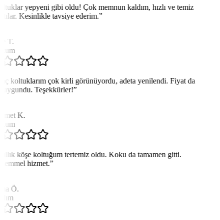
ltuklar yepyeni gibi oldu! Çok memnun kaldım, hızlı ve temiz
ştılar. Kesinlikle tavsiye ederim.
”
e T.
akum
aç koltuklarım çok kirli görünüyordu, adeta yenilendi. Fiyat da
 uygundu. Teşekkürler!
”
met K.
akum
yıllık köşe koltuğum tertemiz oldu. Koku da tamamen gitti.
emmel hizmet.
”
ma Ö.
adım