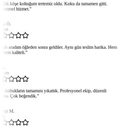
yıllık köşe koltuğum tertemiz oldu. Koku da tamamen gitti.
emmel hizmet.
”
ma Ö.
adım
bah aradım öğleden sonra geldiler. Aynı gün teslim harika. Hem
ı hem kaliteli.
”
 R.
akum
is koltukların tamamını yıkattık. Profesyonel ekip, düzenli
ışma. Çok beğendik.
”
nep M.
ik