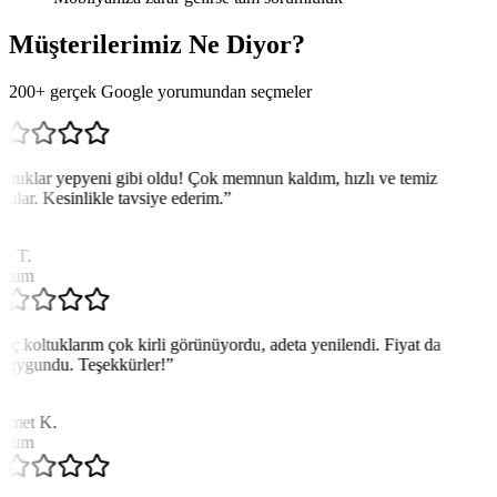
Müşterilerimiz Ne Diyor?
200+ gerçek Google yorumundan seçmeler
ltuklar yepyeni gibi oldu! Çok memnun kaldım, hızlı ve temiz
ştılar. Kesinlikle tavsiye ederim.
”
e T.
akum
aç koltuklarım çok kirli görünüyordu, adeta yenilendi. Fiyat da
 uygundu. Teşekkürler!
”
met K.
akum